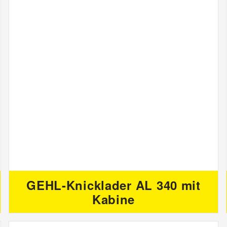
GEHL-Knicklader AL 340 mit
Kabine