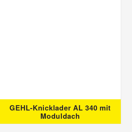
GEHL-Knicklader AL 340 mit
Moduldach