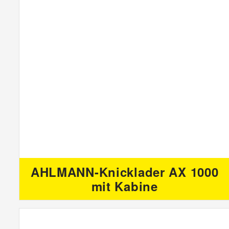
AHLMANN-Knicklader AX 1000
mit Kabine