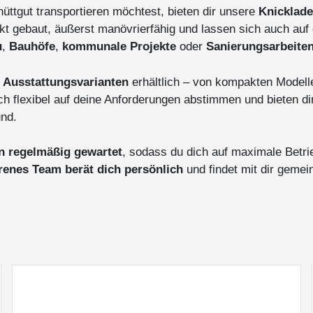
ttgut transportieren möchtest, bieten dir unsere
Knicklade
kt gebaut, äußerst manövrierfähig und lassen sich auch a
u
,
Bauhöfe
,
kommunale Projekte
oder
Sanierungsarbeite
 Ausstattungsvarianten
erhältlich – von kompakten Modellen
h flexibel auf deine Anforderungen abstimmen und bieten dir
und.
en regelmäßig gewartet
, sodass du dich auf maximale Betri
renes Team berät dich persönlich
und findet mit dir gemei