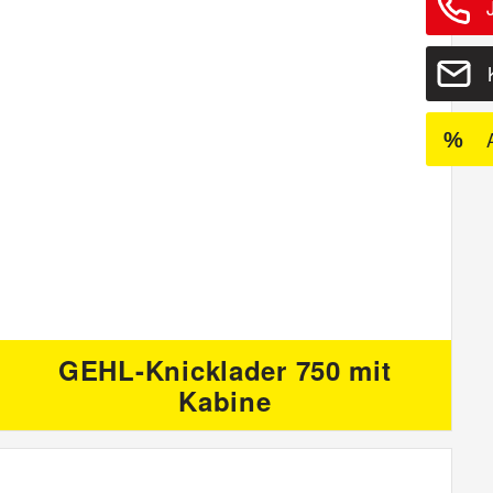
%
GEHL-Knicklader 750 mit
Kabine