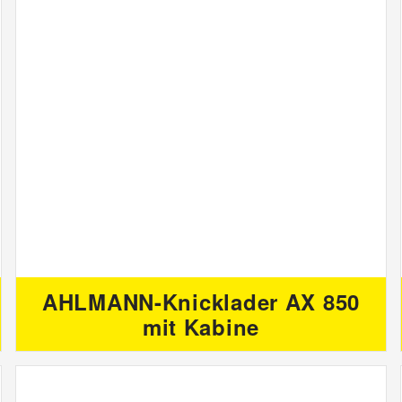
AHLMANN-Knicklader AX 850
mit Kabine