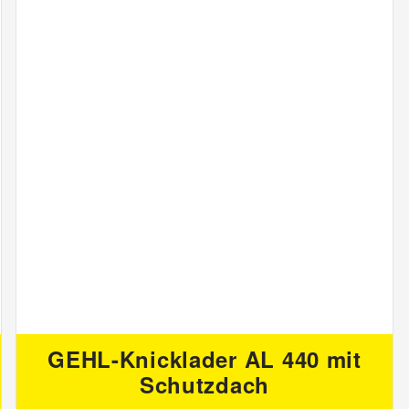
GEHL-Knicklader AL 440 mit
Schutzdach