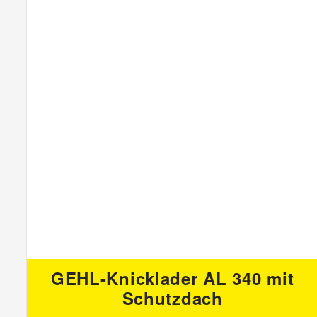
GEHL-Knicklader AL 340 mit
Schutzdach