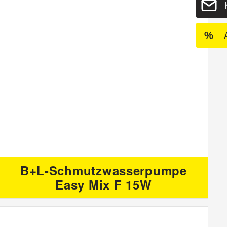
%
B+L-Schmutzwasserpumpe
Easy Mix F 15W