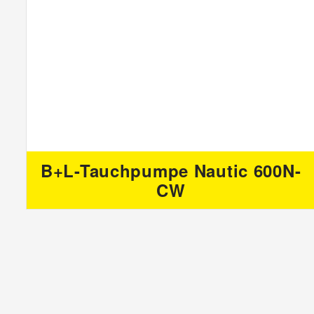
B+L-Tauchpumpe Nautic 600N-
CW