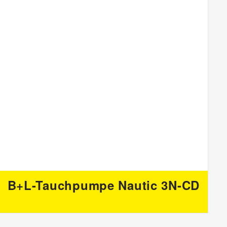
B+L-Tauchpumpe Nautic 3N-CD