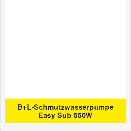
B+L-Schmutzwasserpumpe
Easy Sub 550W