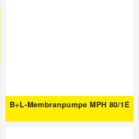
B+L-Membranpumpe MPH 80/1E