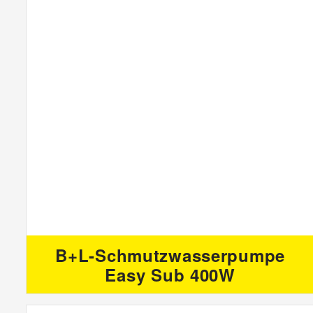
B+L-Schmutzwasserpumpe
Easy Sub 400W