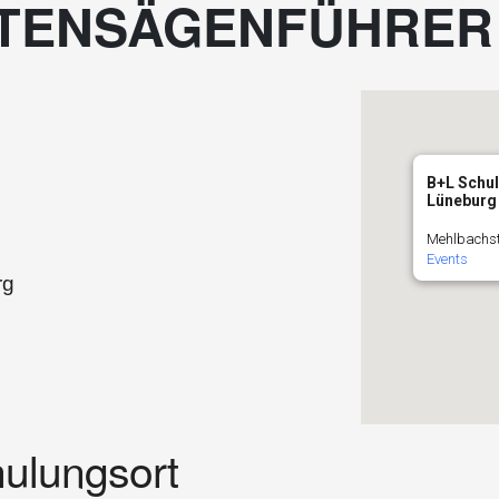
TENSÄGENFÜHRER 
B+L Schu
Lüneburg
Mehlbachstr
Events
rg
ulungsort