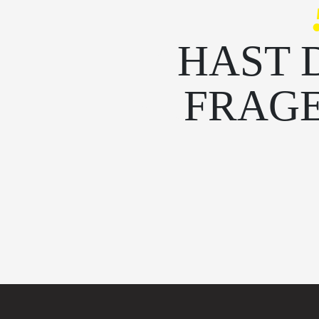
HAST 
FRAG