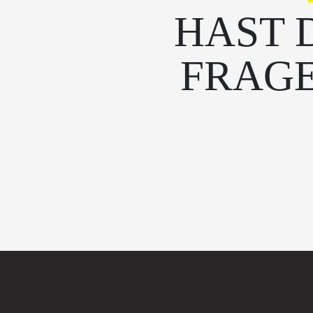
HAST 
FRAG