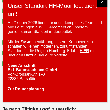
Familienfreundliches und familiäres Umfeld
×
Unser Standort HH-Moorfleet zieht
30 Tage bezahlten Urlaub pro Jahr
um!
Firmenfahrrad-Leasing in Kooperation mit
Ab Oktober 2026 findet ihr unser komplettes Team und
alle Leistungen aus HH-Moorfleet an unserem
JobRad
gemeinsamen Standort in Barsbüttel.
Mit der Zusammenführung unserer Kompetenzen
Urlaubs- und Weihnachtsgeld
schaffen wir einen modernen, zukunftsfähigen
Standort für die Region Hamburg. Erfahrt
HIER
mehr
Regelmäßige Mitarbeiter-Events
über den Umzug und eure Vorteile.
Umfangreiche Sozialleistungen, wie
Neue Anschrift:
B+L Baumaschinen GmbH
betriebliche Krankenversicherung und
Von-Bronsart-Str. 1–3
Altersvorsorge
22885 Barsbüttel
Zur Routenplanung
Je nach Tätigkeit ggf. zusätzlich: