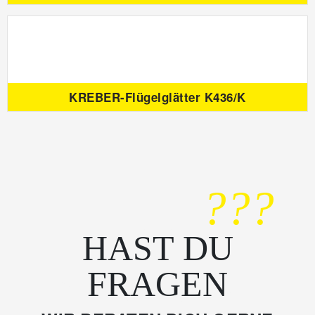
KREBER-Flügelglätter K436/K
???
HAST DU
FRAGEN