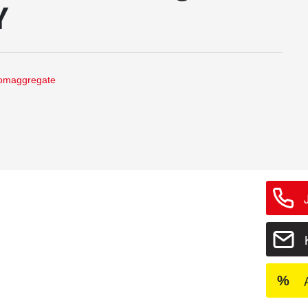
Y
omaggregate
%