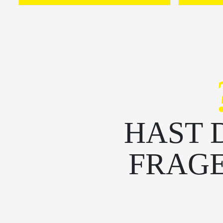
HAST 
FRAG