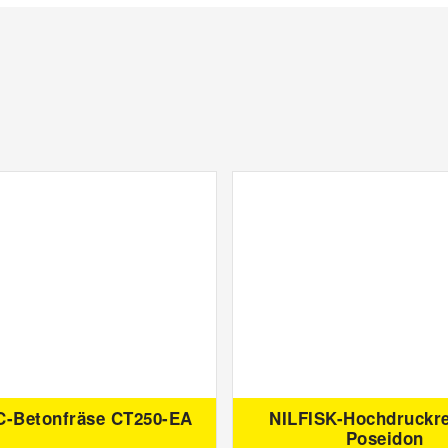
-Betonfräse CT250-EA
NILFISK-Hochdruckre
Poseidon