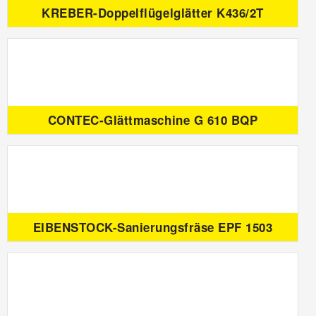
KREBER-Doppelflügelglätter K436/2T
CONTEC-Glättmaschine G 610 BQP
EIBENSTOCK-Sanierungsfräse EPF 1503