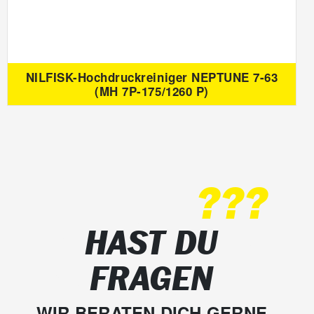
NILFISK-Hochdruckreiniger NEPTUNE 7-63
(MH 7P-175/1260 P)
???
HAST DU
FRAGEN
WIR BERATEN DICH GERNE